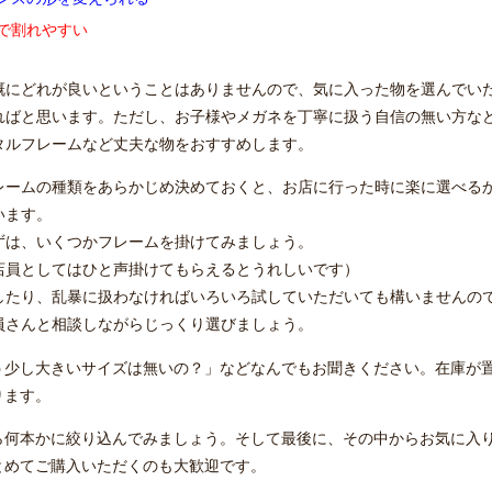
で割れやすい
慨にどれが良いということはありませんので、気に入った物を選んでい
ればと思います。ただし、お子様やメガネを丁寧に扱う自信の無い方な
タルフレームなど丈夫な物をおすすめします。
レームの種類をあらかじめ決めておくと、お店に行った時に楽に選べる
います。
ずは、いくつかフレームを掛けてみましょう。
店員としてはひと声掛けてもらえるとうれしいです）
したり、乱暴に扱わなければいろいろ試していただいても構いませんの
員さんと相談しながらじっくり選びましょう。
う少し大きいサイズは無いの？」などなんでもお聞きください。在庫が
ります。
ら何本かに絞り込んでみましょう。そして最後に、その中からお気に入
とめてご購入いただくのも大歓迎です。