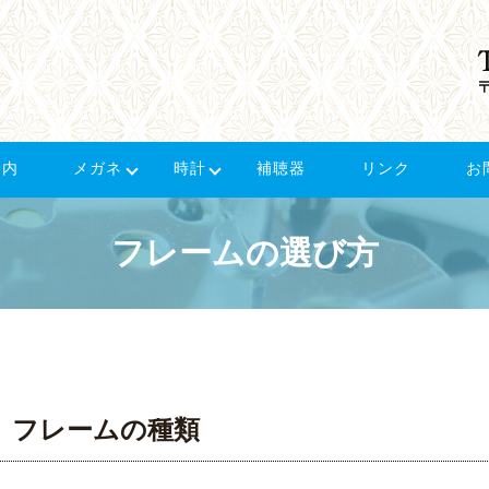
案内
メガネ
時計
補聴器
リンク
お
フレームの選び方
フレームの種類