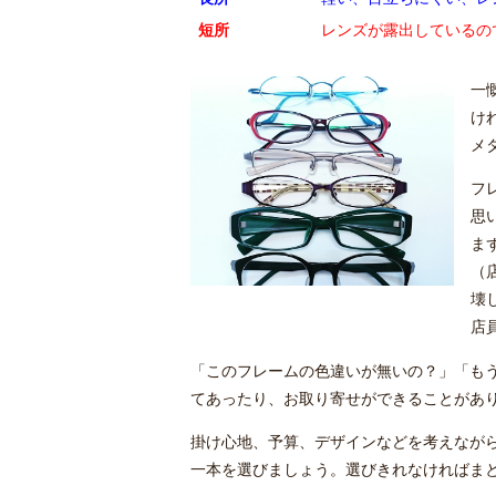
短所
レンズが露出しているの
一
け
メ
フ
思
ま
（
壊
店
「このフレームの色違いが無いの？」「も
てあったり、お取り寄せができることがあ
掛け心地、予算、デザインなどを考えなが
一本を選びましょう。選びきれなければま